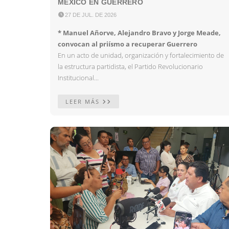
MÉXICO EN GUERRERO

27 DE JUL. DE 2026
* Manuel Añorve, Alejandro Bravo y Jorge Meade,
convocan al priísmo a recuperar Guerrero
En un acto de unidad, organización y fortalecimiento de
la estructura partidista, el Partido Revolucionario
Institucional...
LEER MÁS