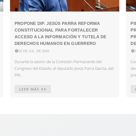
PROPONE DIP. JESÚS PARRA REFORMA
PI
CONSTITUCIONAL PARA FORTALECER
P
ACCESO A LA INFORMACIÓN Y TUTELA DE
PR
DERECHOS HUMANOS EN GUERRERO
DE

02 DE JUL. DE 2026

Durante la sesión de la Comisión Permanente del
Con
Congreso del Estado, el diputado Jesús Parra García, del
des
PRI...
pre
LEER MÁS