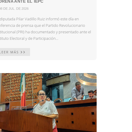
RENA ANTE EL IEPC
08 DE JUL. DE 2026
diputada Pilar Vadillo Ruiz informó este día en
nferencia de prensa que el Partido Revolucionario
stitucional (PRI) ha documentado y presentado ante el
tituto Electoral y de Participación...
LEER MÁS