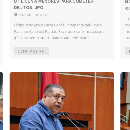
UTILICEN A MENORES PARA COMETER
MO
DELITOS: JPG


08 DE JUL. DE 2026
La 
El diputado Jesús Parra García, integrante del Grupo
co
Parlamentario del Partido Revolucionario Institucional
In
(PRI), presentó una iniciativa para reformar el ...
Ins
LEER MÁS