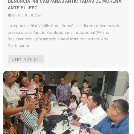
DENUNCIA PRI CAMPAÑAS ANTICIPADAS DE MORENA
ANTE EL IEPC

08 DE JUL. DE 2026
La diputada Pilar Vadillo Ruiz informó este día en conferencia de
prensa que el Partido Revolucionario Institucional (PRI) ha
documentado y presentado ante el Instituto Electoral y de
Participación...
LEER MÁS