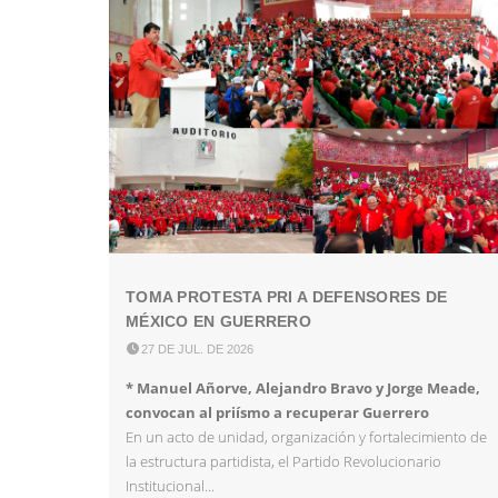
TOMA PROTESTA PRI A DEFENSORES DE
MÉXICO EN GUERRERO

27 DE JUL. DE 2026
* Manuel Añorve, Alejandro Bravo y Jorge Meade,
convocan al priísmo a recuperar Guerrero
En un acto de unidad, organización y fortalecimiento de
la estructura partidista, el Partido Revolucionario
Institucional...