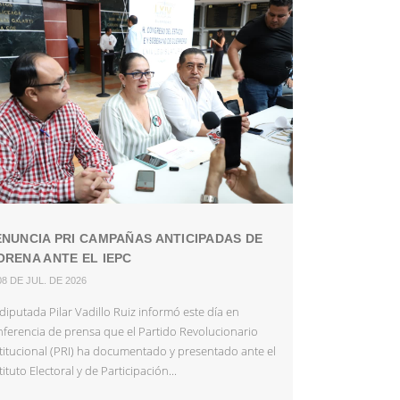
NUNCIA PRI CAMPAÑAS ANTICIPADAS DE
RENA ANTE EL IEPC
08 DE JUL. DE 2026
diputada Pilar Vadillo Ruiz informó este día en
nferencia de prensa que el Partido Revolucionario
stitucional (PRI) ha documentado y presentado ante el
tituto Electoral y de Participación...