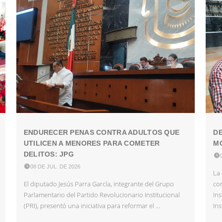
ENDURECER PENAS CONTRA ADULTOS QUE
DE
UTILICEN A MENORES PARA COMETER
MO
DELITOS: JPG


08 DE JUL. DE 2026
La 
El diputado Jesús Parra García, integrante del Grupo
co
Parlamentario del Partido Revolucionario Institucional
In
(PRI), presentó una iniciativa para reformar el ...
Ins