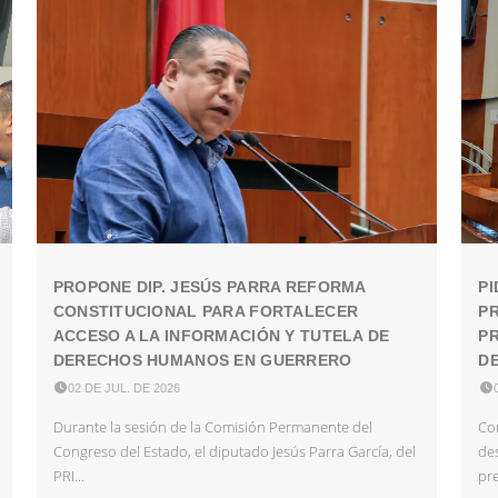
PROPONE DIP. JESÚS PARRA REFORMA
PI
CONSTITUCIONAL PARA FORTALECER
P
ACCESO A LA INFORMACIÓN Y TUTELA DE
PR
DERECHOS HUMANOS EN GUERRERO
DE

02 DE JUL. DE 2026

Durante la sesión de la Comisión Permanente del
Con
Congreso del Estado, el diputado Jesús Parra García, del
des
PRI...
pre