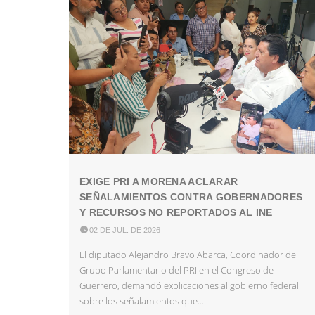
EXIGE PRI A MORENA ACLARAR
SEÑALAMIENTOS CONTRA GOBERNADORES
Y RECURSOS NO REPORTADOS AL INE

02 DE JUL. DE 2026
El diputado Alejandro Bravo Abarca, Coordinador del
Grupo Parlamentario del PRI en el Congreso de
Guerrero, demandó explicaciones al gobierno federal
sobre los señalamientos que...