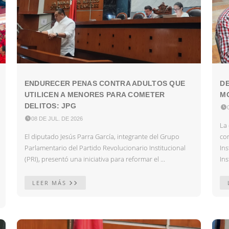
ENDURECER PENAS CONTRA ADULTOS QUE
DE
UTILICEN A MENORES PARA COMETER
MO
DELITOS: JPG


08 DE JUL. DE 2026
La 
El diputado Jesús Parra García, integrante del Grupo
co
Parlamentario del Partido Revolucionario Institucional
In
(PRI), presentó una iniciativa para reformar el ...
Ins
LEER MÁS