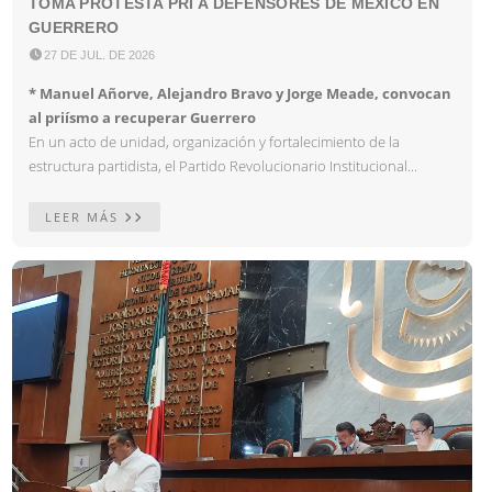
TOMA PROTESTA PRI A DEFENSORES DE MÉXICO EN
GUERRERO

27 DE JUL. DE 2026
* Manuel Añorve, Alejandro Bravo y Jorge Meade, convocan
al priísmo a recuperar Guerrero
En un acto de unidad, organización y fortalecimiento de la
estructura partidista, el Partido Revolucionario Institucional...
LEER MÁS