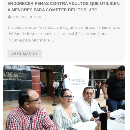
ENDURECER PENAS CONTRA ADULTOS QUE UTILICEN
A MENORES PARA COMETER DELITOS: JPG

08 DE JUL. DE 2026
El diputado Jesús Parra García, integrante del Grupo Parlamentario
del Partido Revolucionario Institucional (PRI), presentó una
iniciativa para reformar el ...
LEER MÁS