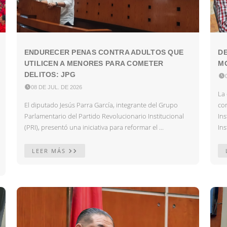
ENDURECER PENAS CONTRA ADULTOS QUE
DE
UTILICEN A MENORES PARA COMETER
MO
DELITOS: JPG


08 DE JUL. DE 2026
La 
El diputado Jesús Parra García, integrante del Grupo
co
Parlamentario del Partido Revolucionario Institucional
In
(PRI), presentó una iniciativa para reformar el ...
Ins
LEER MÁS