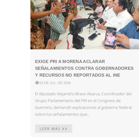
EXIGE PRI A MORENA ACLARAR
SEÑALAMIENTOS CONTRA GOBERNADORES
Y RECURSOS NO REPORTADOS AL INE

02 DE JUL. DE 2026
El diputado Alejandro Bravo Abarca, Coordinador del
Grupo Parlamentario del PRI en el Congreso de
Guerrero, demandó explicaciones al gobierno federal
sobre los señalamientos que...
LEER MÁS