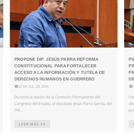
PROPONE DIP. JESÚS PARRA REFORMA
PI
CONSTITUCIONAL PARA FORTALECER
P
ACCESO A LA INFORMACIÓN Y TUTELA DE
PR
DERECHOS HUMANOS EN GUERRERO
DE

02 DE JUL. DE 2026

Durante la sesión de la Comisión Permanente del
Con
Congreso del Estado, el diputado Jesús Parra García, del
des
PRI...
pre
LEER MÁS